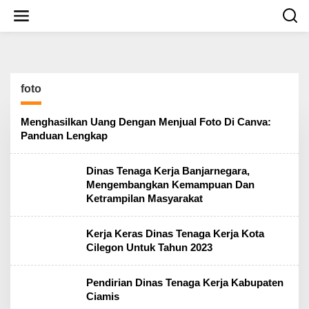
S
k
i
p
t
o
c
foto
o
n
t
Menghasilkan Uang Dengan Menjual Foto Di Canva:
e
Panduan Lengkap
n
t
Dinas Tenaga Kerja Banjarnegara,
Mengembangkan Kemampuan Dan
Ketrampilan Masyarakat
Kerja Keras Dinas Tenaga Kerja Kota
Cilegon Untuk Tahun 2023
Pendirian Dinas Tenaga Kerja Kabupaten
Ciamis