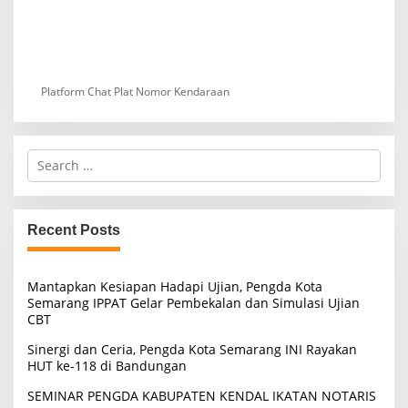
Platform Chat Plat Nomor Kendaraan
S
e
a
r
c
Recent Posts
h
f
o
Mantapkan Kesiapan Hadapi Ujian, Pengda Kota
r
Semarang IPPAT Gelar Pembekalan dan Simulasi Ujian
:
CBT
Sinergi dan Ceria, Pengda Kota Semarang INI Rayakan
HUT ke-118 di Bandungan
SEMINAR PENGDA KABUPATEN KENDAL IKATAN NOTARIS