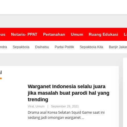
pus
Notaris- PPAT
Pertanahan
Umum
Ruang Edukasi
L
indra
Sepakbola
Daihatsu
Partai Politik
Sepakbola Kita
Banjir Jaka
l
Warganet Indonesia selalu juara
jika masalah buat parodi hal yang
trending
Viral
,
Umum
|
September 29, 2021
B
Y
Drama asal Korea Selatan Squid Game saat ini
A
sedang jadi omongan warganet
D
M
I