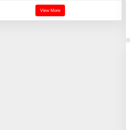
N
View More