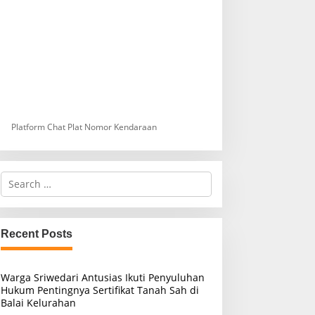
Platform Chat Plat Nomor Kendaraan
S
e
a
r
c
Recent Posts
h
f
o
Warga Sriwedari Antusias Ikuti Penyuluhan
r
Hukum Pentingnya Sertifikat Tanah Sah di
:
Balai Kelurahan