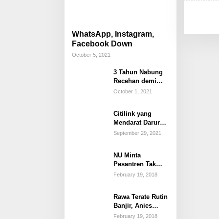
WhatsApp, Instagram,
Facebook Down
October 5, 2021
3 Tahun Nabung
Recehan demi
Beli Mobil Impian
October 1, 2021
Citilink yang
Mendarat Darurat
karena Anak Buka
September 29, 2021
Penutup Pintu
Darurat
NU Minta
Pesantren Tak
Terprovokasi
February 19, 2018
Teror Orang Gila
Rawa Terate Rutin
Banjir, Anies
Bakal Cek Pabrik
February 19, 2018