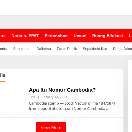
pus
Notaris- PPAT
Pertanahan
Umum
Ruang Edukasi
L
indra
Sepakbola
Daihatsu
Partai Politik
Sepakbola Kita
Banjir Jaka
ia
Apa Itu Nomor Cambodia?
Tips
|
January 14, 2023
B
Y
Cambodia stamp — Stock Vector © _fla 18475871
A
from depositphotos.com Nomor Cambodia
D
M
I
N
View More