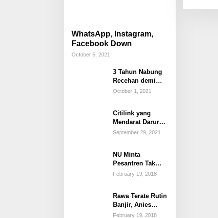
WhatsApp, Instagram,
Facebook Down
October 5, 2021
3 Tahun Nabung
Recehan demi
Beli Mobil Impian
October 1, 2021
Citilink yang
Mendarat Darurat
karena Anak Buka
September 29, 2021
Penutup Pintu
Darurat
NU Minta
Pesantren Tak
Terprovokasi
February 19, 2018
Teror Orang Gila
Rawa Terate Rutin
Banjir, Anies
Bakal Cek Pabrik
February 19, 2018