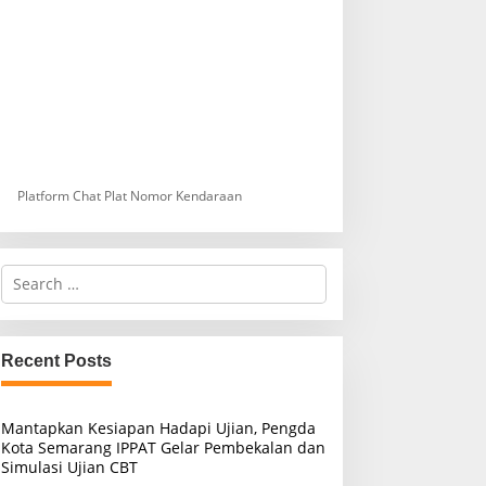
Platform Chat Plat Nomor Kendaraan
S
e
a
r
c
Recent Posts
h
f
o
Mantapkan Kesiapan Hadapi Ujian, Pengda
r
Kota Semarang IPPAT Gelar Pembekalan dan
:
Simulasi Ujian CBT