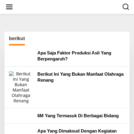
S
k
i
p
t
o
c
berikut
o
n
t
Apa Saja Faktor Produksi Asli Yang
e
Berpengaruh?
n
t
Berikut Ini Yang Bukan Manfaat Olahraga
Renang
6M Yang Termasuk Di Berbagai Bidang
Apa Yang Dimaksud Dengan Kegiatan