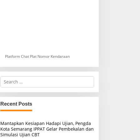
Platform Chat Plat Nomor Kendaraan
S
e
a
r
c
Recent Posts
h
f
o
Mantapkan Kesiapan Hadapi Ujian, Pengda
r
Kota Semarang IPPAT Gelar Pembekalan dan
:
Simulasi Ujian CBT