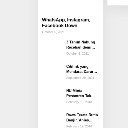
WhatsApp, Instagram,
Facebook Down
October 5, 2021
3 Tahun Nabung
Recehan demi
Beli Mobil Impian
October 1, 2021
Citilink yang
Mendarat Darurat
karena Anak Buka
September 29, 2021
Penutup Pintu
Darurat
NU Minta
Pesantren Tak
Terprovokasi
February 19, 2018
Teror Orang Gila
Rawa Terate Rutin
Banjir, Anies
Bakal Cek Pabrik
February 19, 2018