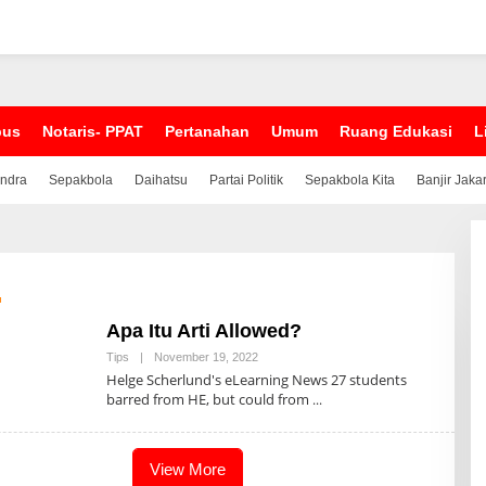
pus
Notaris- PPAT
Pertanahan
Umum
Ruang Edukasi
L
indra
Sepakbola
Daihatsu
Partai Politik
Sepakbola Kita
Banjir Jaka
d
Apa Itu Arti Allowed?
Tips
|
November 19, 2022
B
Y
Helge Scherlund's eLearning News 27 students
A
barred from HE, but could from
D
M
I
N
View More