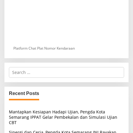
Platform Chat Plat Nomor Kendaraan
S
e
a
r
c
Recent Posts
h
f
o
Mantapkan Kesiapan Hadapi Ujian, Pengda Kota
r
Semarang IPPAT Gelar Pembekalan dan Simulasi Ujian
:
CBT
Sinergi dan Ceria, Pengda Kota Semarang INI Rayakan