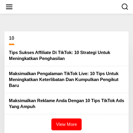
S
k
i
p
t
o
c
10
o
n
t
Tips Sukses Affiliate Di TikTok: 10 Strategi Untuk
e
Meningkatkan Penghasilan
n
t
Maksimalkan Pengalaman TikTok Live: 10 Tips Untuk
Meningkatkan Keterlibatan Dan Kumpulkan Pengikut
Baru
Maksimalkan Reklame Anda Dengan 10 Tips TikTok Ads
Yang Ampuh
View More